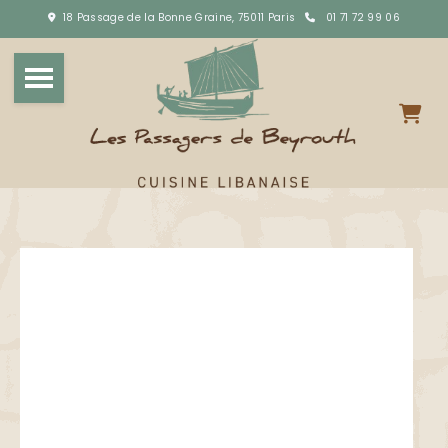
18 Passage de la Bonne Graine, 75011 Paris
01 71 72 99 06

