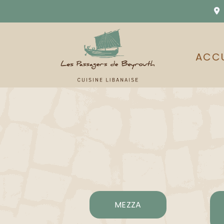
1

ACCU
MEZZA