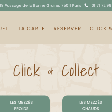
8 Passage de la Bonne Graine, 75011 Paris
01 71 72 99

EIL
LA CARTE
RÉSERVER
CLICK 
Click & Collect
LES MEZZÉS
LES MEZZÉS
FROIDS
CHAUDS