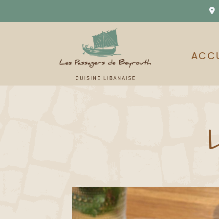
1

ACCU